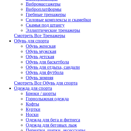
Вибромассажеры
Виброплатформы
Гребные тренажеры
Силовые комплексы и скамейки
Скамья под штангу
Эллиптические тренажеры
Смотреть Все Тренажеры
Обувь для спорта
Обувь женская
Обувь мужская
Обувь детская
Обувь для баскетбола
Обувь для отдыха, сандали
Обувь для футбола
Обувь зимняя
Смотреть Все Обувь для спорта
Одежда для спорта
Брюки / шорты
Горнолыжная одежда
Кофты
Куртки
Носки
Одежда для бега и фитнеса
Одежда для беговых лыж
Перчатки, шапки, аксессуары