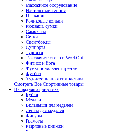
Массажное оборудование
Настольный теннис
Плавание
Роликовые коньки
Рюкзаки, сумки
Самокаты
Сетки
Скейтборды
Суппорта
Турники
Тяжелая атлетика и WorkOut
Фитнес и йога
Функциональный тренинг
Футбол
Художественная гимнастика
Смотреть Все Спортивные товары
Наградная атрибутика
Кубки
Медали
Вкладыши для медалей
Ленты для медалей
Фигуры
Грамоты
Разрядные книжки