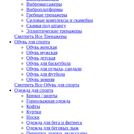
Вибромассажеры
Виброплатформы
Гребные тренажеры
Силовые комплексы и скамейки
Скамья под штангу
Эллиптические тренажеры
Смотреть Все Тренажеры
Обувь для спорта
Обувь женская
Обувь мужская
Обувь детская
Обувь для баскетбола
Обувь для отдыха, сандали
Обувь для футбола
Обувь зимняя
Смотреть Все Обувь для спорта
Одежда для спорта
Брюки / шорты
Горнолыжная одежда
Кофты
Куртки
Носки
Одежда для бега и фитнеса
Одежда для беговых лыж
Перчатки, шапки, аксессуары