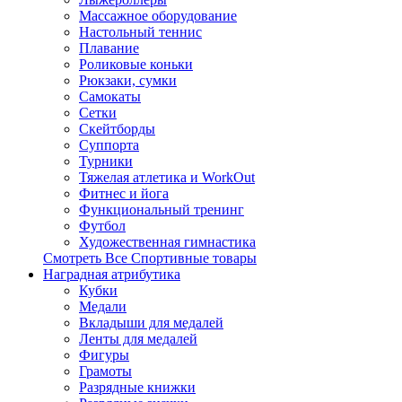
Массажное оборудование
Настольный теннис
Плавание
Роликовые коньки
Рюкзаки, сумки
Самокаты
Сетки
Скейтборды
Суппорта
Турники
Тяжелая атлетика и WorkOut
Фитнес и йога
Функциональный тренинг
Футбол
Художественная гимнастика
Смотреть Все Спортивные товары
Наградная атрибутика
Кубки
Медали
Вкладыши для медалей
Ленты для медалей
Фигуры
Грамоты
Разрядные книжки