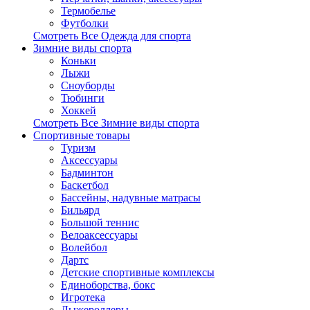
Термобелье
Футболки
Смотреть Все Одежда для спорта
Зимние виды спорта
Коньки
Лыжи
Сноуборды
Тюбинги
Хоккей
Смотреть Все Зимние виды спорта
Спортивные товары
Туризм
Аксессуары
Бадминтон
Баскетбол
Бассейны, надувные матрасы
Бильярд
Большой теннис
Велоаксессуары
Волейбол
Дартс
Детские спортивные комплексы
Единоборства, бокс
Игротека
Лыжероллеры