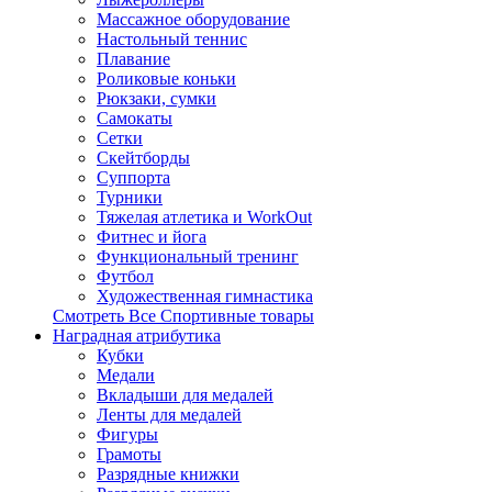
Массажное оборудование
Настольный теннис
Плавание
Роликовые коньки
Рюкзаки, сумки
Самокаты
Сетки
Скейтборды
Суппорта
Турники
Тяжелая атлетика и WorkOut
Фитнес и йога
Функциональный тренинг
Футбол
Художественная гимнастика
Смотреть Все Спортивные товары
Наградная атрибутика
Кубки
Медали
Вкладыши для медалей
Ленты для медалей
Фигуры
Грамоты
Разрядные книжки