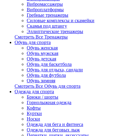
Вибромассажеры
Виброплатформы
Гребные тренажеры
Силовые комплексы и скамейки
Скамья под штангу
Эллиптические тренажеры
Смотреть Все Тренажеры
Обувь для спорта
Обувь женская
Обувь мужская
Обувь детская
Обувь для баскетбола
Обувь для отдыха, сандали
Обувь для футбола
Обувь зимняя
Смотреть Все Обувь для спорта
Одежда для спорта
Брюки / шорты
Горнолыжная одежда
Кофты
Куртки
Носки
Одежда для бега и фитнеса
Одежда для беговых лыж
Перчатки, шапки, аксессуары