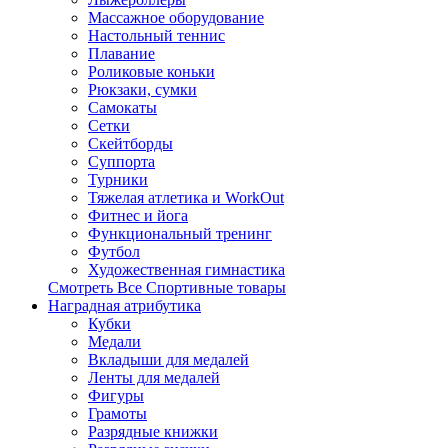
Массажное оборудование
Настольный теннис
Плавание
Роликовые коньки
Рюкзаки, сумки
Самокаты
Сетки
Скейтборды
Суппорта
Турники
Тяжелая атлетика и WorkOut
Фитнес и йога
Функциональный тренинг
Футбол
Художественная гимнастика
Смотреть Все Спортивные товары
Наградная атрибутика
Кубки
Медали
Вкладыши для медалей
Ленты для медалей
Фигуры
Грамоты
Разрядные книжки