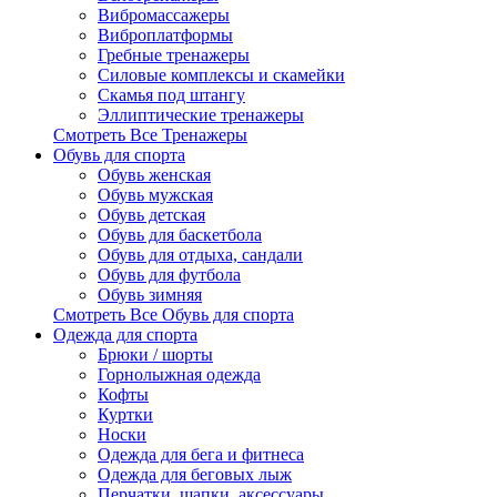
Вибромассажеры
Виброплатформы
Гребные тренажеры
Силовые комплексы и скамейки
Скамья под штангу
Эллиптические тренажеры
Смотреть Все Тренажеры
Обувь для спорта
Обувь женская
Обувь мужская
Обувь детская
Обувь для баскетбола
Обувь для отдыха, сандали
Обувь для футбола
Обувь зимняя
Смотреть Все Обувь для спорта
Одежда для спорта
Брюки / шорты
Горнолыжная одежда
Кофты
Куртки
Носки
Одежда для бега и фитнеса
Одежда для беговых лыж
Перчатки, шапки, аксессуары