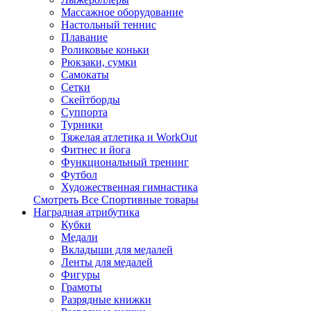
Массажное оборудование
Настольный теннис
Плавание
Роликовые коньки
Рюкзаки, сумки
Самокаты
Сетки
Скейтборды
Суппорта
Турники
Тяжелая атлетика и WorkOut
Фитнес и йога
Функциональный тренинг
Футбол
Художественная гимнастика
Смотреть Все Спортивные товары
Наградная атрибутика
Кубки
Медали
Вкладыши для медалей
Ленты для медалей
Фигуры
Грамоты
Разрядные книжки