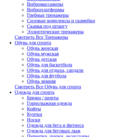
Вибромассажеры
Виброплатформы
Гребные тренажеры
Силовые комплексы и скамейки
Скамья под штангу
Эллиптические тренажеры
Смотреть Все Тренажеры
Обувь для спорта
Обувь женская
Обувь мужская
Обувь детская
Обувь для баскетбола
Обувь для отдыха, сандали
Обувь для футбола
Обувь зимняя
Смотреть Все Обувь для спорта
Одежда для спорта
Брюки / шорты
Горнолыжная одежда
Кофты
Куртки
Носки
Одежда для бега и фитнеса
Одежда для беговых лыж
Перчатки, шапки, аксессуары