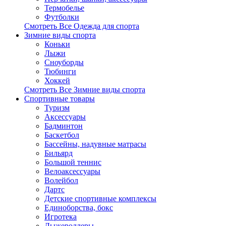
Термобелье
Футболки
Смотреть Все Одежда для спорта
Зимние виды спорта
Коньки
Лыжи
Сноуборды
Тюбинги
Хоккей
Смотреть Все Зимние виды спорта
Спортивные товары
Туризм
Аксессуары
Бадминтон
Баскетбол
Бассейны, надувные матрасы
Бильярд
Большой теннис
Велоаксессуары
Волейбол
Дартс
Детские спортивные комплексы
Единоборства, бокс
Игротека
Лыжероллеры