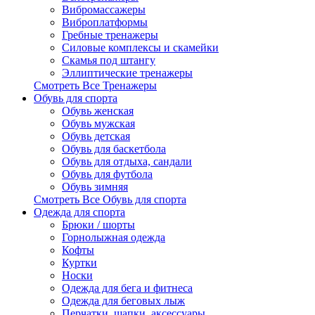
Вибромассажеры
Виброплатформы
Гребные тренажеры
Силовые комплексы и скамейки
Скамья под штангу
Эллиптические тренажеры
Смотреть Все Тренажеры
Обувь для спорта
Обувь женская
Обувь мужская
Обувь детская
Обувь для баскетбола
Обувь для отдыха, сандали
Обувь для футбола
Обувь зимняя
Смотреть Все Обувь для спорта
Одежда для спорта
Брюки / шорты
Горнолыжная одежда
Кофты
Куртки
Носки
Одежда для бега и фитнеса
Одежда для беговых лыж
Перчатки, шапки, аксессуары