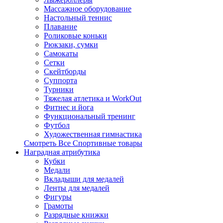
Массажное оборудование
Настольный теннис
Плавание
Роликовые коньки
Рюкзаки, сумки
Самокаты
Сетки
Скейтборды
Суппорта
Турники
Тяжелая атлетика и WorkOut
Фитнес и йога
Функциональный тренинг
Футбол
Художественная гимнастика
Смотреть Все Спортивные товары
Наградная атрибутика
Кубки
Медали
Вкладыши для медалей
Ленты для медалей
Фигуры
Грамоты
Разрядные книжки