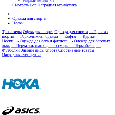
Разрядные значки
Смотреть Все Наградная атрибутика
Одежда для спорта
Носки
Тренажеры
Обувь для спорта
Одежда для спорта
- Брюки /
шорты
- Горнолыжная одежда
- Кофты
- Куртки
-
Носки
- Одежда для бега и фитнеса
- Одежда для беговых
лыж
- Перчатки, шапки, аксессуары
- Термобелье
-
Футболки
Зимние виды спорта
Спортивные товары
Наградная атрибутика