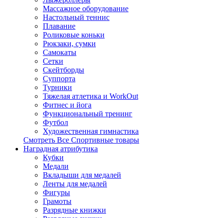
Массажное оборудование
Настольный теннис
Плавание
Роликовые коньки
Рюкзаки, сумки
Самокаты
Сетки
Скейтборды
Суппорта
Турники
Тяжелая атлетика и WorkOut
Фитнес и йога
Функциональный тренинг
Футбол
Художественная гимнастика
Смотреть Все Спортивные товары
Наградная атрибутика
Кубки
Медали
Вкладыши для медалей
Ленты для медалей
Фигуры
Грамоты
Разрядные книжки