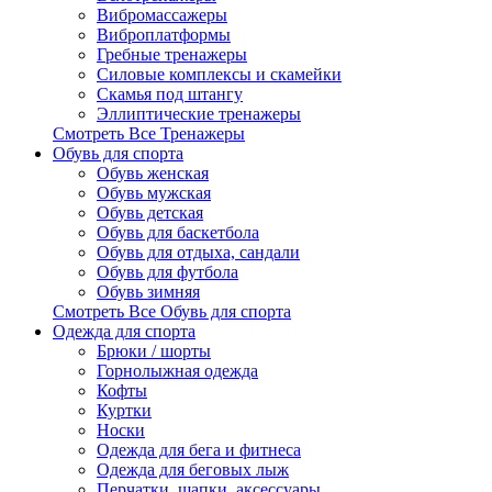
Вибромассажеры
Виброплатформы
Гребные тренажеры
Силовые комплексы и скамейки
Скамья под штангу
Эллиптические тренажеры
Смотреть Все Тренажеры
Обувь для спорта
Обувь женская
Обувь мужская
Обувь детская
Обувь для баскетбола
Обувь для отдыха, сандали
Обувь для футбола
Обувь зимняя
Смотреть Все Обувь для спорта
Одежда для спорта
Брюки / шорты
Горнолыжная одежда
Кофты
Куртки
Носки
Одежда для бега и фитнеса
Одежда для беговых лыж
Перчатки, шапки, аксессуары