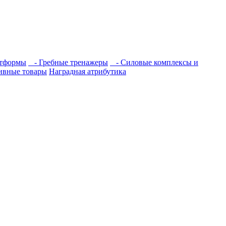
тформы
- Гребные тренажеры
- Силовые комплексы и
ивные товары
Наградная атрибутика