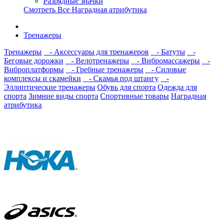
Разрядные значки
Смотреть Все Наградная атрибутика
Тренажеры
Тренажеры
- Аксессуары для тренажеров
- Батуты
-
Беговые дорожки
- Велотренажеры
- Вибромассажеры
-
Виброплатформы
- Гребные тренажеры
- Силовые
комплексы и скамейки
- Скамья под штангу
-
Эллиптические тренажеры
Обувь для спорта
Одежда для
спорта
Зимние виды спорта
Спортивные товары
Наградная
атрибутика