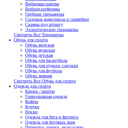
Вибромассажеры
Виброплатформы
Гребные тренажеры
Силовые комплексы и скамейки
Скамья под штангу
Эллиптические тренажеры
Смотреть Все Тренажеры
Обувь для спорта
Обувь женская
Обувь мужская
Обувь детская
Обувь для баскетбола
Обувь для отдыха, сандали
Обувь для футбола
Обувь зимняя
Смотреть Все Обувь для спорта
Одежда для спорта
Брюки / шорты
Горнолыжная одежда
Кофты
Куртки
Носки
Одежда для бега и фитнеса
Одежда для беговых лыж
Перчатки, шапки, аксессуары