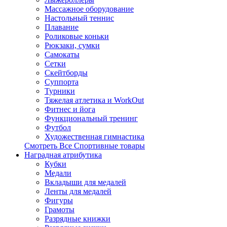
Массажное оборудование
Настольный теннис
Плавание
Роликовые коньки
Рюкзаки, сумки
Самокаты
Сетки
Скейтборды
Суппорта
Турники
Тяжелая атлетика и WorkOut
Фитнес и йога
Функциональный тренинг
Футбол
Художественная гимнастика
Смотреть Все Спортивные товары
Наградная атрибутика
Кубки
Медали
Вкладыши для медалей
Ленты для медалей
Фигуры
Грамоты
Разрядные книжки