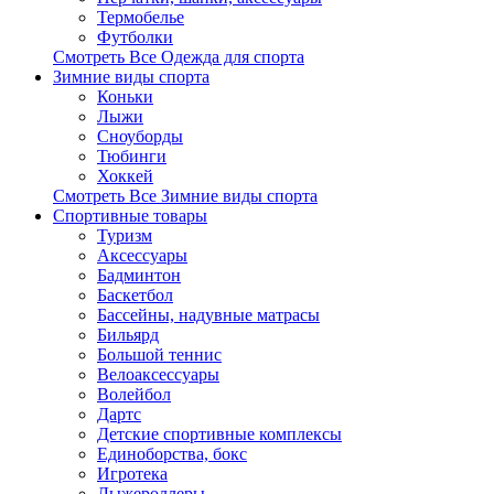
Термобелье
Футболки
Смотреть Все Одежда для спорта
Зимние виды спорта
Коньки
Лыжи
Сноуборды
Тюбинги
Хоккей
Смотреть Все Зимние виды спорта
Спортивные товары
Туризм
Аксессуары
Бадминтон
Баскетбол
Бассейны, надувные матрасы
Бильярд
Большой теннис
Велоаксессуары
Волейбол
Дартс
Детские спортивные комплексы
Единоборства, бокс
Игротека
Лыжероллеры