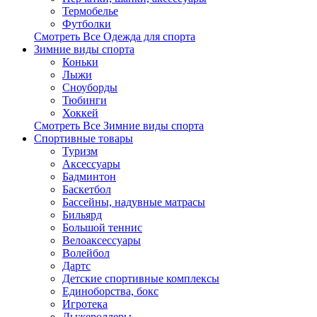
Термобелье
Футболки
Смотреть Все Одежда для спорта
Зимние виды спорта
Коньки
Лыжи
Сноуборды
Тюбинги
Хоккей
Смотреть Все Зимние виды спорта
Спортивные товары
Туризм
Аксессуары
Бадминтон
Баскетбол
Бассейны, надувные матрасы
Бильярд
Большой теннис
Велоаксессуары
Волейбол
Дартс
Детские спортивные комплексы
Единоборства, бокс
Игротека
Лыжероллеры