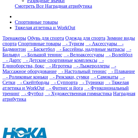
Разрядные значки
Смотреть Все Наградная атрибутика
Спортивные товары
Тяжелая атлетика и WorkOut
Тренажеры
Обувь для спорта
Одежда для спорта
Зимние виды
спорта
Спортивные товары
- Туризм
- Аксессуары
-
Бадминтон
- Баскетбол
- Бассейны, надувные матрасы
-
Бильярд
- Большой теннис
- Велоаксессуары
- Волейбол
- Дартс
- Детские спортивные комплексы
-
Единоборства, бокс
- Игротека
- Лыжероллеры
-
Массажное оборудование
- Настольный теннис
- Плавание
- Роликовые коньки
- Рюкзаки, сумки
- Самокаты
-
Сетки
- Скейтборды
- Суппорта
- Турники
- Тяжелая
атлетика и WorkOut
- Фитнес и йога
- Функциональный
тренинг
- Футбол
- Художественная гимнастика
Наградная
атрибутика