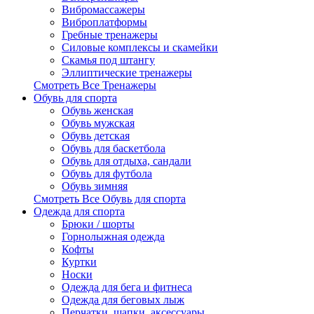
Вибромассажеры
Виброплатформы
Гребные тренажеры
Силовые комплексы и скамейки
Скамья под штангу
Эллиптические тренажеры
Смотреть Все Тренажеры
Обувь для спорта
Обувь женская
Обувь мужская
Обувь детская
Обувь для баскетбола
Обувь для отдыха, сандали
Обувь для футбола
Обувь зимняя
Смотреть Все Обувь для спорта
Одежда для спорта
Брюки / шорты
Горнолыжная одежда
Кофты
Куртки
Носки
Одежда для бега и фитнеса
Одежда для беговых лыж
Перчатки, шапки, аксессуары