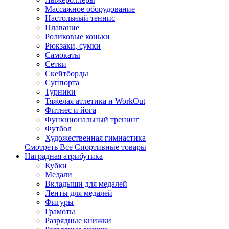
Массажное оборудование
Настольный теннис
Плавание
Роликовые коньки
Рюкзаки, сумки
Самокаты
Сетки
Скейтборды
Суппорта
Турники
Тяжелая атлетика и WorkOut
Фитнес и йога
Функциональный тренинг
Футбол
Художественная гимнастика
Смотреть Все Спортивные товары
Наградная атрибутика
Кубки
Медали
Вкладыши для медалей
Ленты для медалей
Фигуры
Грамоты
Разрядные книжки